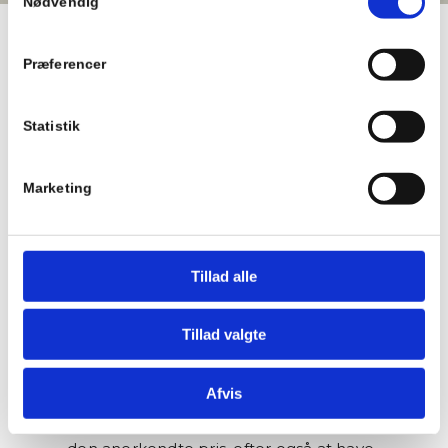
Nødvendig
Præferencer
Vi er Børsen
Statistik
Gazelle 2025 –
for tredje
Marketing
gang!
Tillad alle
Tillad valgte
Vi er stolte og glade over at kunne dele,
Afvis
at vi igen har modtaget Børsen Gazelle i
2025. Det er tredje gang, vi modtager