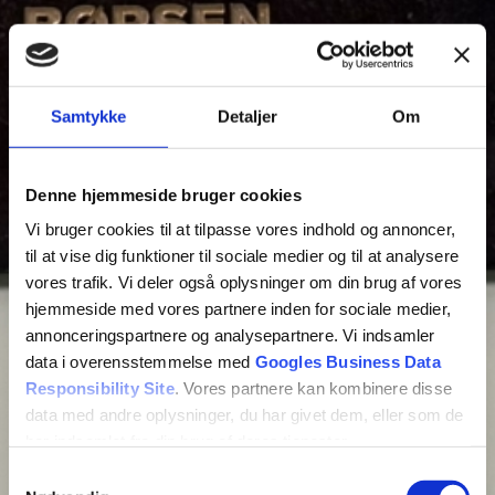
Samtykke
Detaljer
Om
Denne hjemmeside bruger cookies
Vi bruger cookies til at tilpasse vores indhold og annoncer,
til at vise dig funktioner til sociale medier og til at analysere
vores trafik. Vi deler også oplysninger om din brug af vores
hjemmeside med vores partnere inden for sociale medier,
annonceringspartnere og analysepartnere. Vi indsamler
data i overensstemmelse med
Googles Business Data
Responsibility Site
. Vores partnere kan kombinere disse
data med andre oplysninger, du har givet dem, eller som de
har indsamlet fra din brug af deres tjenester.
Samtykkevalg
Se Cookie & Privatlivspolitik
her