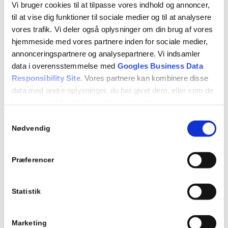
Vi bruger cookies til at tilpasse vores indhold og annoncer,
til at vise dig funktioner til sociale medier og til at analysere
vores trafik. Vi deler også oplysninger om din brug af vores
hjemmeside med vores partnere inden for sociale medier,
annonceringspartnere og analysepartnere. Vi indsamler
data i overensstemmelse med
Googles Business Data
Responsibility Site
. Vores partnere kan kombinere disse
data med andre oplysninger, du har givet dem, eller som de
har indsamlet fra din brug af deres tjenester.
Samtykkevalg
Se Cookie & Privatlivspolitik
her
Nødvendig
Præferencer
Statistik
Marketing