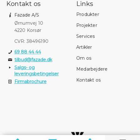
Kontakt os
Links
Produkter
Fazade A/S
Ørnumvej 10
Projekter
4220 Korsør
Services
CVR: 38496190
Artikler
69 88 44 44
Om os
tilbud@fazade.dk
Salgs- og
Medarbejdere
leveringsbetingelser
Kontakt os
Firmabrochure