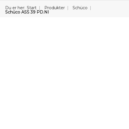
Du er her:
Start
Produkter
Schüco
Schüco ASS 39 PD.NI