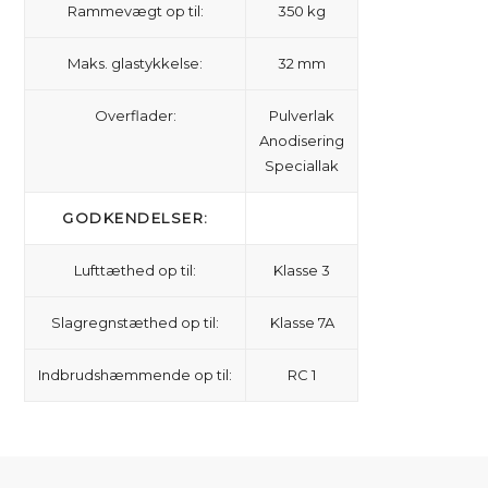
Rammevægt op til:
350 kg
Maks. glastykkelse:
32 mm
Overflader:
Pulverlak
Anodisering
Speciallak
GODKENDELSER:
Lufttæthed op til:
Klasse 3
Slagregnstæthed op til:
Klasse 7A
Indbrudshæmmende op til:
RC 1