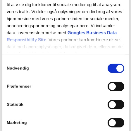
til at vise dig funktioner til sociale medier og til at analysere
vores trafik. Vi deler også oplysninger om din brug af vores
hjemmeside med vores partnere inden for sociale medier,
annonceringspartnere og analysepartnere. Vi indsamler
data i overensstemmelse med
Googles Business Data
Responsibility Site
. Vores partnere kan kombinere disse
data med andre oplysninger, du har givet dem, eller som de
har indsamlet fra din brug af deres tjenester.
Samtykkevalg
Se Cookie & Privatlivspolitik
her
Nødvendig
Præferencer
Statistik
Marketing