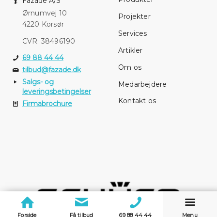
Fazade A/S
Ørnumvej 10
Projekter
4220 Korsør
Services
CVR: 38496190
Artikler
69 88 44 44
Om os
tilbud@fazade.dk
Salgs- og
Medarbejdere
leveringsbetingelser
Kontakt os
Firmabrochure
Forside
Få tilbud
69 88 44 44
Menu