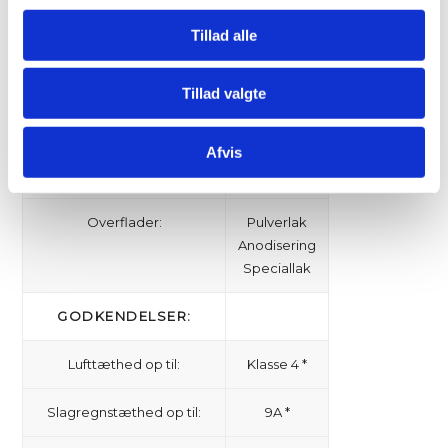
SPECIFIKATIONER:
Tillad alle
Karmdybde:
70 mm
Tillad valgte
Profilbredde:
117 mm
Afvis
Maks. glastykkelse:
62 mm
Overflader:
Pulverlak
Anodisering
Speciallak
GODKENDELSER:
Lufttæthed op til:
Klasse 4 *
Slagregnstæthed op til:
9A *