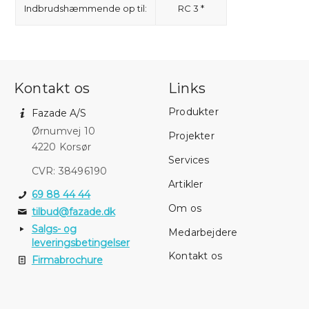
Indbrudshæmmende op til:
RC 3 *
Kontakt os
Links
Produkter
Fazade A/S
Ørnumvej 10
Projekter
4220 Korsør
Services
CVR: 38496190
Artikler
69 88 44 44
Om os
tilbud@fazade.dk
Salgs- og
Medarbejdere
leveringsbetingelser
Kontakt os
Firmabrochure