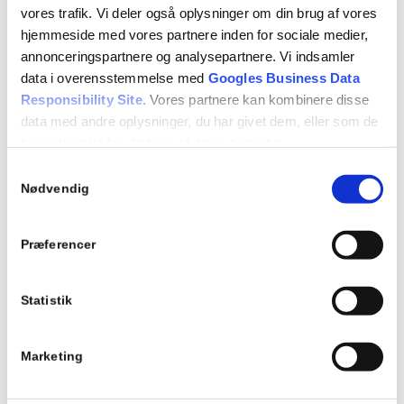
vores trafik. Vi deler også oplysninger om din brug af vores
hjemmeside med vores partnere inden for sociale medier,
annonceringspartnere og analysepartnere. Vi indsamler
data i overensstemmelse med
Googles Business Data
Responsibility Site
. Vores partnere kan kombinere disse
data med andre oplysninger, du har givet dem, eller som de
har indsamlet fra din brug af deres tjenester.
Samtykkevalg
Se Cookie & Privatlivspolitik
her
Nødvendig
Præferencer
Statistik
Marketing