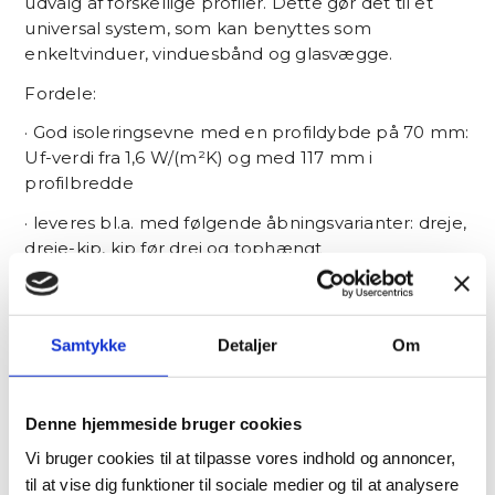
udvalg af forskellige profiler. Dette gør det til et
universal system, som kan benyttes som
enkeltvinduer, vinduesbånd og glasvægge.
Fordele:
· God isoleringsevne med en profildybde på 70 mm:
Uf-verdi fra 1,6 W/(m²K) og med 117 mm i
profilbredde
· leveres bl.a. med følgende åbningsvarianter: dreje,
dreje-kip, kip før drej og tophængt
· Stort farveudvalg med mulighed for at vælge
forskellige farver indvendigt og udvendigt
Samtykke
Detaljer
Om
· Bredt udvalg af profiler og løsninger
Læs mere om produktet på schueco.dk.
Denne hjemmeside bruger cookies
Vi bruger cookies til at tilpasse vores indhold og annoncer,
til at vise dig funktioner til sociale medier og til at analysere