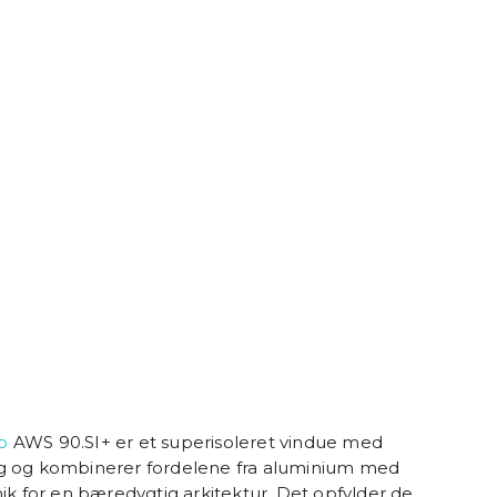
o
AWS 90.SI+ er et superisoleret vindue med
g og kombinerer fordelene fra aluminium med
ik for en bæredygtig arkitektur. Det opfylder de