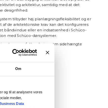
fektivitet og arkitektur, samtidig med at det
ge designfrihed.
stem tilbyder høj planlægningsfleksibilitet og er
gt af de arkitektoniske krav kan det konfigureres
et båndvindue eller en indsatsenhed i Schüco-
tion med Schüco-dørsystemer.
ningstyper omfatter design som sidehængte
er- samt barrierefri åbninger.
 på schueco.dk.
Om
ier og til at analysere vores
ociale medier,
Business Data