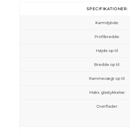
SPECIFIKATIONER:
Karmdybde:
Profilbredde:
Højde op til:
Bredde op til:
Rammevægt op til:
Maks. glastykkelse:
Overflader: