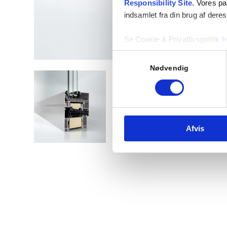
Responsibility Site
. Vores pa
indsamlet fra din brug af deres
Se Cookie & Privatlivspolitik
h
Samtykkevalg
Nødvendig
Afvis