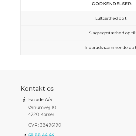
GODKENDELSER:
Lufttæthed op til:
Slagregnstæthed op til:
Indbrudshæmmende op ti
Kontakt os
Fazade A/S
Ørnumvej 10
4220 Korsør
CVR: 38496190
69 88 44 44