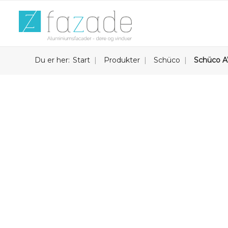
Du er her:
Start
Produkter
Schüco
Schüco A