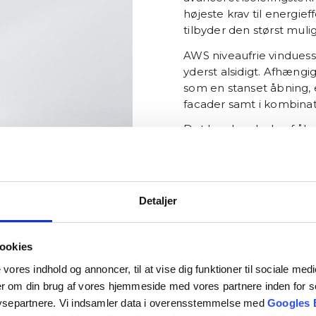
højeste krav til energief
tilbyder den størst muli
AWS niveaufrie vinduessy
yderst alsidigt. Afhængi
som en stanset åbning, 
facader samt i kombina
Det brede udvalg af åb
vinduer, dreje-/kipvindu
Læs mere om produktet
Detaljer
Kontakt os
ookies
e vores indhold og annoncer, til at vise dig funktioner til sociale med
ger om din brug af vores hjemmeside med vores partnere inden for s
ysepartnere. Vi indsamler data i overensstemmelse med
Googles 