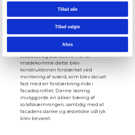
Produktionen af indgangspartiet forløb
Tillad alle
uden udfordringer, da det skulle leveres
i standardløsninger. Til gengæld
Tillad valgte
krævede solafskærmningen en mere
kompleks tilgang end traditionelle
løsninger, da vægten på
Afvis
solafskærmningen stillede høje krav til
stabilitet og bæreevne. For at
imødekomme dette blev
konstruktionen forstærket ved
montering af sværd, som blev skruet
fast med en forstærkning inde i
facadeprofilet. Denne løsning
muliggjorde en sikker bæring af
solafskærmningen, samtidig med at
facadens slanke og æstetiske udtryk
blev bevaret.