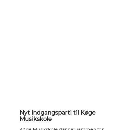
Nyt indgangsparti til Køge
Musikskole
Køge Musikskole danner rammen for