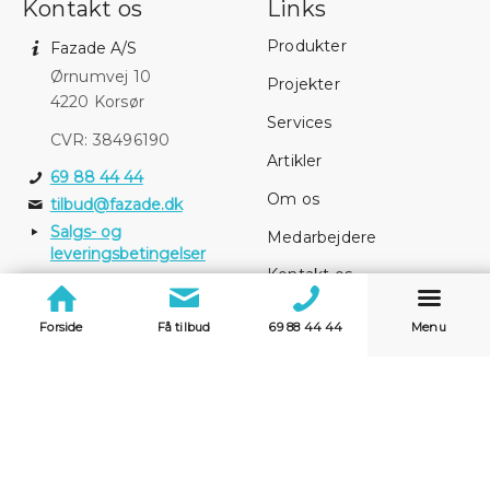
Kontakt os
Links
Produkter
Fazade A/S
Ørnumvej 10
Projekter
4220 Korsør
Services
CVR: 38496190
Artikler
69 88 44 44
Om os
tilbud@fazade.dk
Salgs- og
Medarbejdere
leveringsbetingelser
Kontakt os
Firmabrochure
Forside
Få tilbud
69 88 44 44
Menu