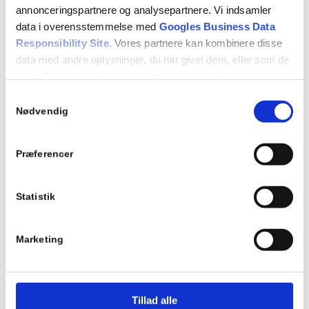
annonceringspartnere og analysepartnere. Vi indsamler
data i overensstemmelse med
Googles Business Data
Responsibility Site
. Vores partnere kan kombinere disse
data med andre oplysninger, du har givet dem, eller som de
har indsamlet fra din brug af deres tjenester.
Samtykkevalg
Projektinfo
Se Cookie & Privatlivspolitik
her
Nødvendig
Projekt: Foldedør til privat bolig
Hvor: Mullerup Strandvej, Slagelse,
Præferencer
Danmark
Færdiggørelse: Forår 2026
Statistik
Bygherre: Jan Fark Thomsen
Schüco produkter:
AS FD 90.HI
Marketing
Tillad alle