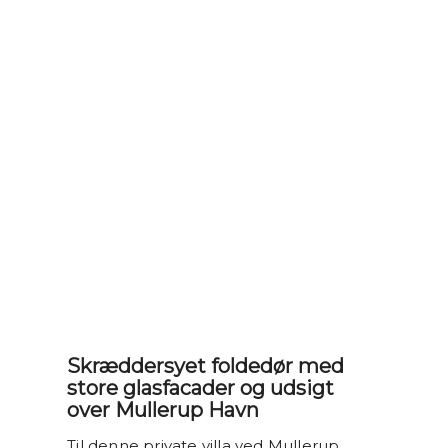
Skræddersyet foldedør med
store glasfacader og udsigt
over Mullerup Havn
Til denne private villa ved Mullerup