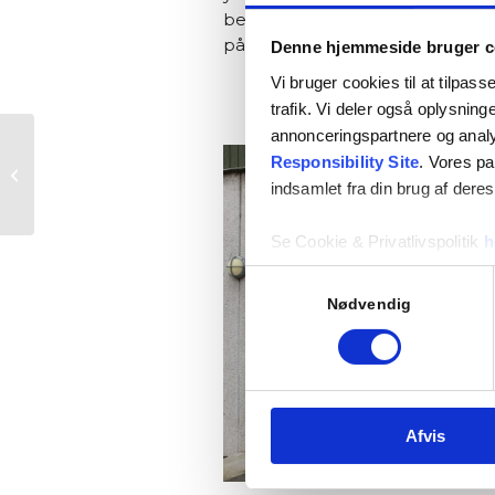
bedre indeklima for eleverne, 
på skolen samt en bedre energ
Denne hjemmeside bruger c
Vi bruger cookies til at tilpass
trafik. Vi deler også oplysnin
annonceringspartnere og anal
Responsibility Site
. Vores pa
XDC Gruppen – Køge
indsamlet fra din brug af deres
Se Cookie & Privatlivspolitik
h
Samtykkevalg
Nødvendig
Afvis