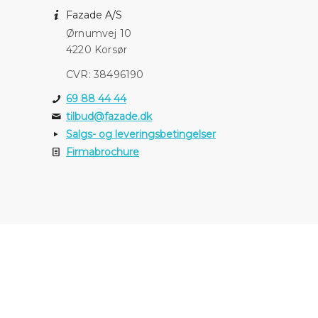
Fazade A/S
Ørnumvej 10
4220 Korsør
CVR: 38496190
69 88 44 44
tilbud@fazade.dk
Salgs- og leveringsbetingelser
Firmabrochure