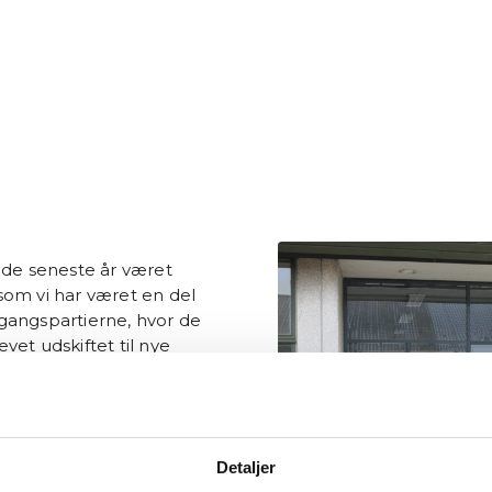
 de seneste år været
som vi har været en del
ndgangspartierne, hvor de
vet udskiftet til nye
 facadesystem FWS 50.HI
70.HI som døre. Dette
kolen mere op mod de
Detaljer
felter, som skaber et