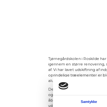
Tjørnegårdskolen i Roskilde har
igennem en større renovering, 
af. Vi har lavet udskiftning af i
oprindelige træelementer er ble
aluminiumselementer.
Der er blevet anvendt Schüco
og Schüco vinduessystem AWS 
åbner indgangspartierne og s
Samtykke
ydre omgivelser med store glas