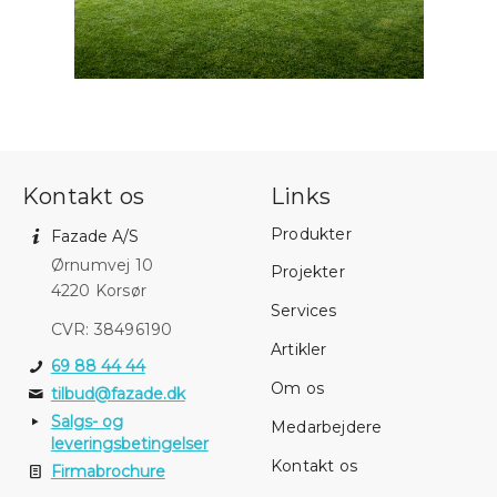
Kontakt os
Links
Produkter
Fazade A/S
Ørnumvej 10
Projekter
4220 Korsør
Services
CVR: 38496190
Artikler
69 88 44 44
Om os
tilbud@fazade.dk
Salgs- og
Medarbejdere
leveringsbetingelser
Kontakt os
Firmabrochure