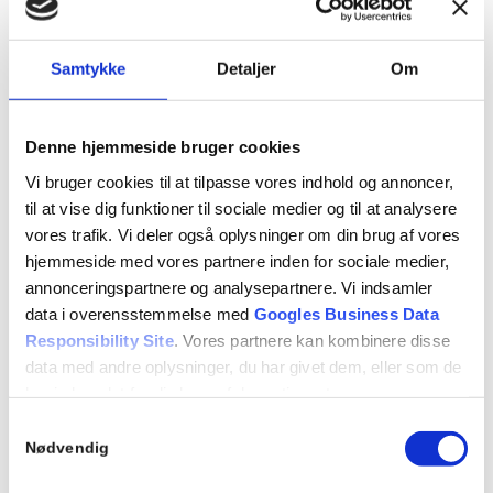
Samtykke
Detaljer
Om
Denne hjemmeside bruger cookies
Vi bruger cookies til at tilpasse vores indhold og annoncer,
til at vise dig funktioner til sociale medier og til at analysere
vores trafik. Vi deler også oplysninger om din brug af vores
hjemmeside med vores partnere inden for sociale medier,
annonceringspartnere og analysepartnere. Vi indsamler
data i overensstemmelse med
Googles Business Data
Responsibility Site
. Vores partnere kan kombinere disse
data med andre oplysninger, du har givet dem, eller som de
har indsamlet fra din brug af deres tjenester.
Samtykkevalg
Se Cookie & Privatlivspolitik
her
Nødvendig